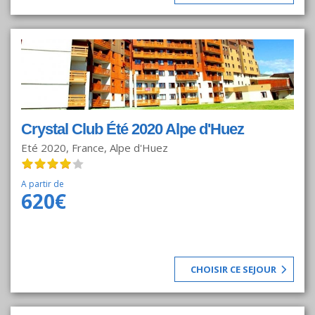
le port de la Jet Set Internationale, Puerto Banus qui est
aujourd’hui l’une des zones les plus en vogue de la Costa del
Sol. En outre, ce port de plaisance bénéficie d’un climat
privilégié avec plus de 320 jours de soleil par an, il est situé à 6
kms de Marbella et à 50 km de l’aéroport de Malaga. Votre
séjour dans cet hôtel, sera sans aucun doute, le lieu idéal pour
profiter de vos vacances cacher.
Crystal Club Été 2020 Alpe d'Huez
Eté 2020, France, Alpe d'Huez
A partir de
620€
CHOISIR CE SEJOUR