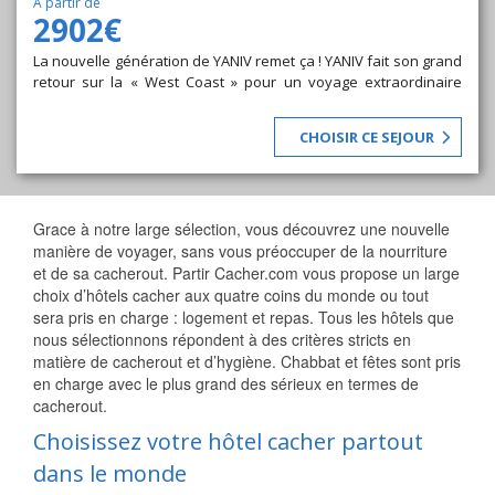
A partir de
2902€
La nouvelle génération de YANIV remet ça ! YANIV fait son grand
retour sur la « West Coast » pour un voyage extraordinaire
mêlant aventure, surprises et confort. Marchez dans les traces
des Amérindiens et des stars hollywoodiennes à la découverte
CHOISIR CE SEJOUR
de l’Ouest Américain.
Grace à notre large sélection, vous découvrez une nouvelle
manière de voyager, sans vous préoccuper de la nourriture
et de sa cacherout. Partir Cacher.com vous propose un large
choix d’hôtels cacher aux quatre coins du monde ou tout
sera pris en charge : logement et repas. Tous les hôtels que
nous sélectionnons répondent à des critères stricts en
matière de cacherout et d’hygiène. Chabbat et fêtes sont pris
en charge avec le plus grand des sérieux en termes de
cacherout.
Choisissez votre hôtel cacher partout
dans le monde