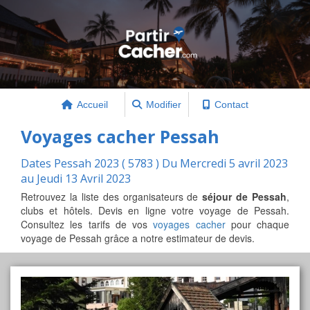
Accueil
Modifier
Contact
Voyages cacher Pessah
Dates Pessah 2023 ( 5783 ) Du Mercredi 5 avril 2023
au Jeudi 13 Avril 2023
Retrouvez la liste des organisateurs de
séjour de Pessah
,
clubs et hôtels. Devis en ligne votre voyage de Pessah.
Consultez les tarifs de vos
voyages cacher
pour chaque
voyage de Pessah grâce a notre estimateur de devis.