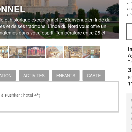
● P
IONNEL
● B
● P
le et historique exceptionnelle. Bienvenue en Inde du
es et de ses traditions. L’Inde du Nord vous offre un
ongtemps dans votre esprit. Température entre 25 et
I
A
T
3
ATION
ACTIVITES
ENFANTS
CARTE
Pr
1
 à Pushkar : hotel 4*)