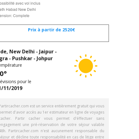
ossibilité avec vol inclus
eth Habad New Delhi
ension: Complete
Prix à partir de 2520€
nde, New Delhi - Jaipur -
gra - Pushkar - Johpur
empérature
0°
évisions pour le
1/11/2019
Partircacher.com est un service entièrement gratuit qui vous
permet d'avoir accès au 1er estimateur en ligne de voyages
cacher. Partir cacher vous permet d'éffectuer sans
engagement une pré-réservation de votre séjour valable
48h. Partircacher.com n'est aucunement responsable du
séjour et décline toute responsabilité en cas de litige entre