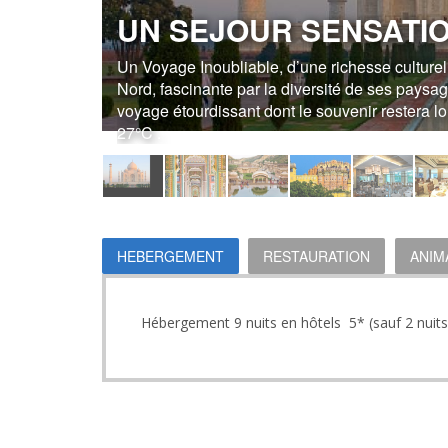
UN SEJOUR SENSAT
Un Voyage Inoubliable, d’une richesse culturel
Nord, fascinante par la diversité de ses paysag
voyage étourdissant dont le souvenir restera l
27°C .
HEBERGEMENT
RESTAURATION
ANIM
Hébergement 9 nuits en hôtels 5* (sauf 2 nuits