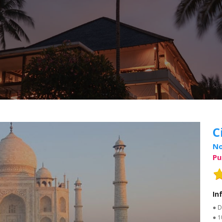
C
No
Pu
In
● D
● 1