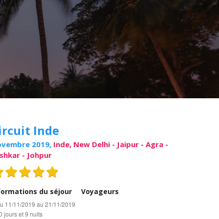
ircuit Inde
vembre 2019,
Inde, New Delhi - Jaipur - Agra -
shkar - Johpur
formations du séjour
Voyageurs
u 11/11/2019 au 21/11/2019
0 jours et 9 nuits