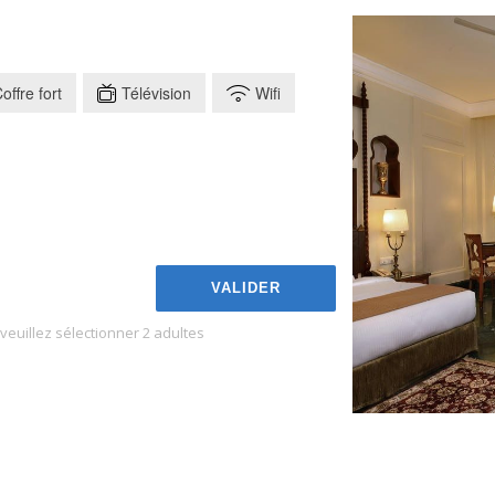
offre fort
Télévision
Wifi
VALIDER
euillez sélectionner 2 adultes